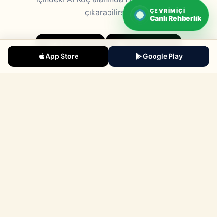
ÇEVRIMIÇI
çıkarabilirsin.
Canlı Rehberlik
İndir
İndir
App Store
Google Play
App Store
Google Play
Cep Dershanesi
Cebindeki dijital dershane. Türkiye'de geliştirilmiştir.
Ürün
Hocaya Soru Sor
2026 YKS Soruları
YKS Sonuçları