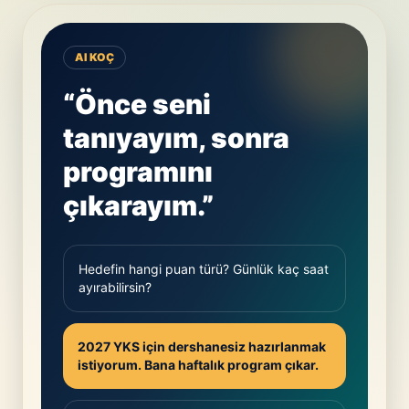
AI KOÇ
“Önce seni
tanıyayım, sonra
programını
çıkarayım.”
Hedefin hangi puan türü? Günlük kaç saat
ayırabilirsin?
2027 YKS için dershanesiz hazırlanmak
istiyorum. Bana haftalık program çıkar.