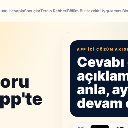
Puan Hesapla
Sonuçlar
Tercih Rehberi
Bölüm Bul
Hazırlık Uygulaması
Bl
APP IÇI ÇÖZÜM AKIŞ
Cevabı 
açıkla
soru
anla, a
pp'te
devam 