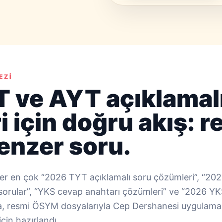
EZI
 ve AYT açıklamal
 için doğru akış: r
enzer soru.
er en çok “2026 TYT açıklamalı soru çözümleri”, “202
orular”, “YKS cevap anahtarı çözümleri” ve “2026 YKS 
fa, resmi ÖSYM dosyalarıyla Cep Dershanesi uygulam
çin hazırlandı.