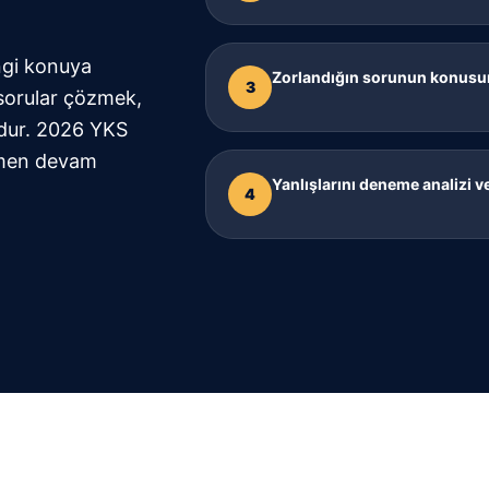
ngi konuya
Zorlandığın sorunun konusunu
3
 sorular çözmek,
udur. 2026 YKS
emen devam
Yanlışlarını deneme analizi ve 
4