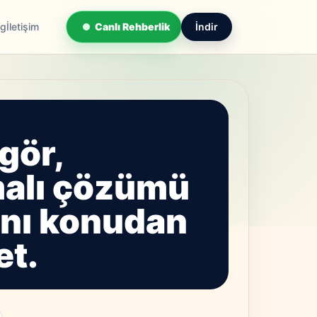
og
İletişim
Canlı Rehberlik
İndir
I
gör,
malı çözümü
ynı konudan
et.