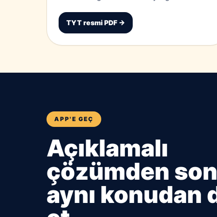
TYT resmi PDF →
APP'E GEÇ
Açıklamalı
çözümden son
aynı konudan