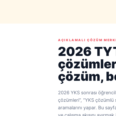
AÇIKLAMALI ÇÖZÜM MERK
2026 TYT
çözümleri
çözüm, b
2026 YKS sonrası öğrencil
çözümleri”, “YKS çözümlü s
aramalarını yapar. Bu say
ve çalışma akışını ayırmak i