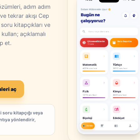
zümleri, adım adım
ve tekrar akışı Cep
oru kitapçıkları ve
kullan; açıklamalı
p et.
leri aç
 soru kitapçığı veya
tıya yönlendirir,