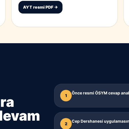
AYT resmi PDF →
Önce resmi ÖSYM cevap anahta
1
ra
 devam
Cep Dershanesi uygulamasınd
2