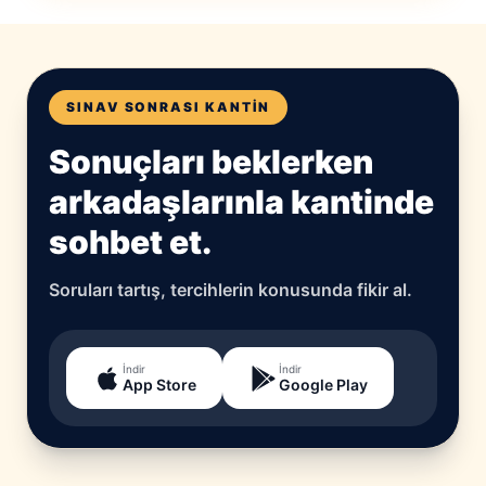
SINAV SONRASI KANTIN
Sonuçları beklerken
arkadaşlarınla kantinde
sohbet et.
Soruları tartış, tercihlerin konusunda fikir al.
İndir
İndir
App Store
Google Play