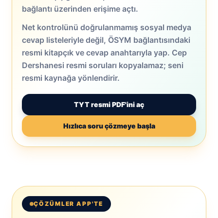
bağlantı üzerinden erişime açtı.
Net kontrolünü doğrulanmamış sosyal medya
cevap listeleriyle değil, ÖSYM bağlantısındaki
resmi kitapçık ve cevap anahtarıyla yap. Cep
Dershanesi resmi soruları kopyalamaz; seni
resmi kaynağa yönlendirir.
TYT resmi PDF'ini aç
Hızlıca soru çözmeye başla
ÇÖZÜMLER APP'TE