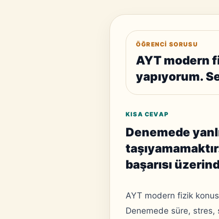
ÖĞRENCI SORUSU
AYT modern fi
yapıyorum. Seb
KISA CEVAP
Denemede yanlış
taşıyamamaktır
başarısı üzerind
AYT modern fizik konus
Denemede süre, stres, s