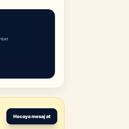
ohbet
Hocaya mesaj at