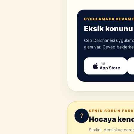
UYGULAMADA DEVAM 
Eksik konunu 
Cep Dershanesi uygulamas
alanı var. Cevap beklerken
İndir
App Store
SENIN SORUN FARK
?
Hocaya kendi
Sınıfını, dersini ve ner