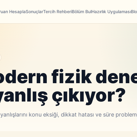
Puan Hesapla
Sonuçlar
Tercih Rehberi
Bölüm Bul
Hazırlık Uygulaması
Bl
dern fizik de
anlış çıkıyor?
nlışlarını konu eksiği, dikkat hatası ve süre problem