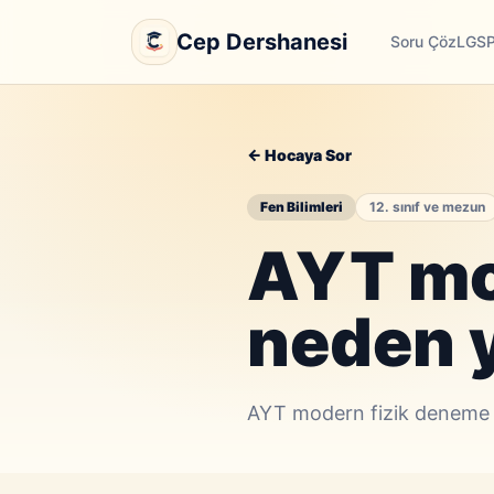
Cep Dershanesi
Soru Çöz
LGS
← Hocaya Sor
Fen Bilimleri
12. sınıf ve mezun
AYT mo
neden y
AYT modern fizik deneme ya