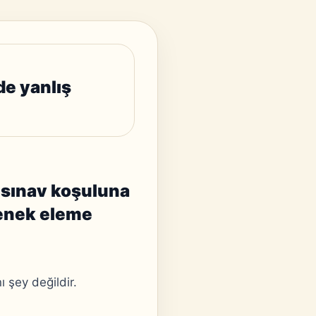
e yanlış
 sınav koşuluna
çenek eleme
şey değildir.