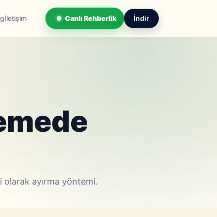
og
İletişim
Canlı Rehberlik
İndir
nemede
i olarak ayırma yöntemi.