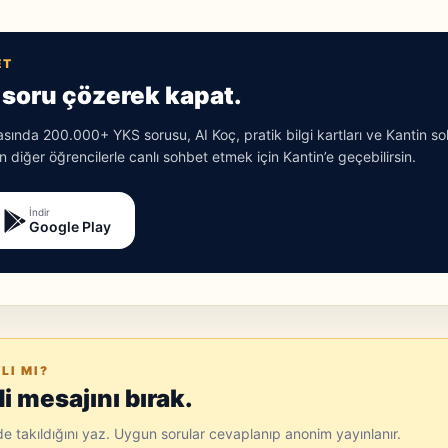
ET
soru çözerek kapat.
ında 200.000+ YKS sorusu, AI Koç, pratik bilgi kartları ve Kantin s
 diğer öğrencilerle canlı sohbet etmek için Kantin’e geçebilirsin.
İndir
Google Play
LI MI?
 mesajını bırak.
ede takıldığını yaz. Uygun sorular cevaplanıp anonim yayınlanır.