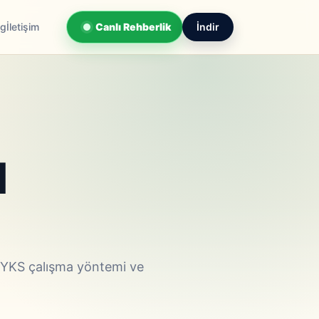
og
İletişim
Canlı Rehberlik
İndir
l
lı YKS çalışma yöntemi ve