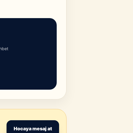
ohbet
Hocaya mesaj at