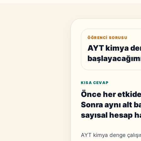
ÖĞRENCI SORUSU
AYT kimya de
başlayacağımı
KISA CEVAP
Önce her etkide
Sonra aynı alt b
sayısal hesap ha
AYT kimya denge çalışır