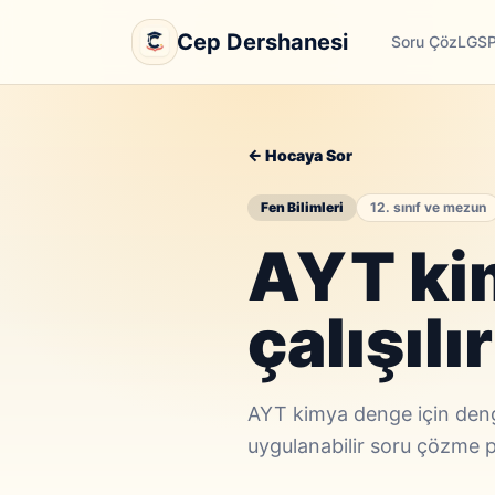
Cep Dershanesi
Soru Çöz
LGS
← Hocaya Sor
Fen Bilimleri
12. sınıf ve mezun
AYT ki
çalışılı
AYT kimya denge için denge
uygulanabilir soru çözme p