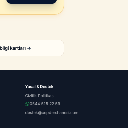
bilgi kartları
→
Yasal & Destek
Gizlilik Politikası
0544 515 22 59
destek@cepdershanesi.com