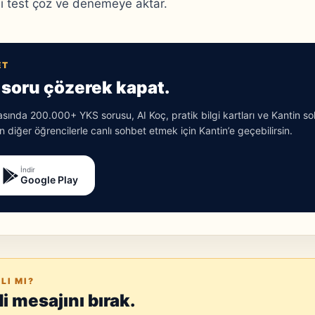
ini test çöz ve denemeye aktar.
ET
soru çözerek kapat.
ında 200.000+ YKS sorusu, AI Koç, pratik bilgi kartları ve Kantin s
 diğer öğrencilerle canlı sohbet etmek için Kantin’e geçebilirsin.
İndir
Google Play
LI MI?
 mesajını bırak.