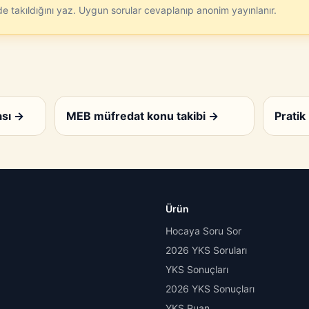
ede takıldığını yaz. Uygun sorular cevaplanıp anonim yayınlanır.
ası
→
MEB müfredat konu takibi
→
Pratik 
Ürün
Hocaya Soru Sor
2026 YKS Soruları
YKS Sonuçları
2026 YKS Sonuçları
YKS Puan