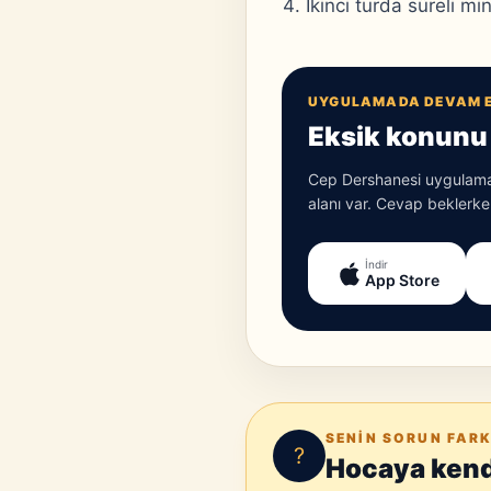
İkinci turda süreli m
UYGULAMADA DEVAM 
Eksik konunu 
Cep Dershanesi uygulamas
alanı var. Cevap beklerken
İndir
App Store
SENIN SORUN FARK
?
Hocaya kendi