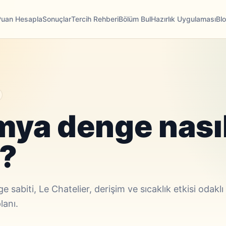
Puan Hesapla
Sonuçlar
Tercih Rehberi
Bölüm Bul
Hazırlık Uygulaması
Bl
mya denge nası
r?
 sabiti, Le Chatelier, derişim ve sıcaklık etkisi odak
lanı.