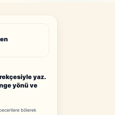
den
rekçesiyle yaz.
denge yönü ve
becerilere bölerek