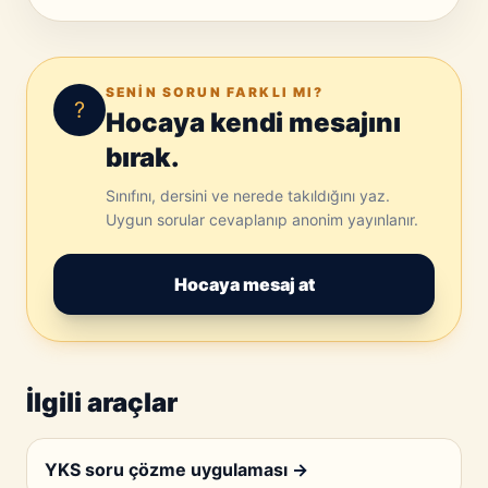
SENIN SORUN FARKLI MI?
?
Hocaya kendi mesajını
bırak.
Sınıfını, dersini ve nerede takıldığını yaz.
Uygun sorular cevaplanıp anonim yayınlanır.
Hocaya mesaj at
İlgili araçlar
YKS soru çözme uygulaması
→