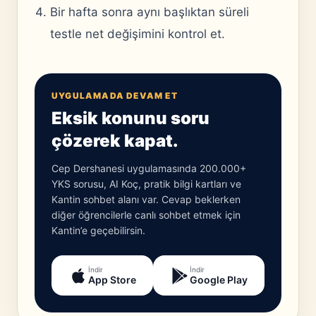
Bir hafta sonra aynı başlıktan süreli
testle net değişimini kontrol et.
UYGULAMADA DEVAM ET
Eksik konunu soru
çözerek kapat.
Cep Dershanesi uygulamasında 200.000+
YKS sorusu, AI Koç, pratik bilgi kartları ve
Kantin sohbet alanı var. Cevap beklerken
diğer öğrencilerle canlı sohbet etmek için
Kantin’e geçebilirsin.
İndir
İndir
App Store
Google Play