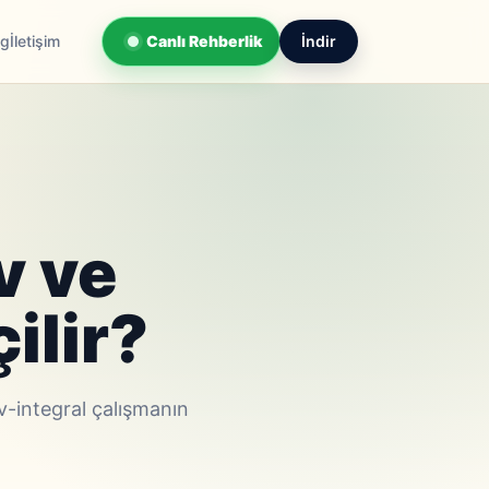
og
İletişim
Canlı Rehberlik
İndir
v ve
ilir?
v-integral çalışmanın