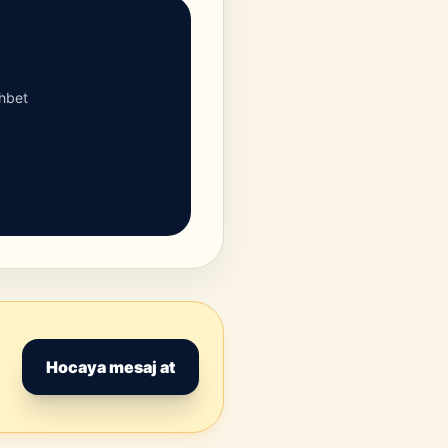
ohbet
Hocaya mesaj at