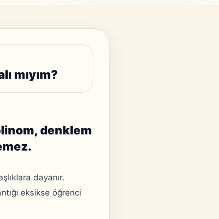
alı mıyım?
olinom, denklem
lemez.
şlıklara dayanır.
ntığı eksikse öğrenci