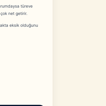
durumdaysa türeve
ok net getirir.
makta eksik olduğunu