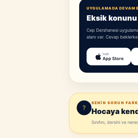
UYGULAMADA DEVAM 
Eksik konunu 
Cep Dershanesi uygulamas
alanı var. Cevap beklerken
İndir
App Store
SENIN SORUN FARK
?
Hocaya kendi
Sınıfını, dersini ve ner