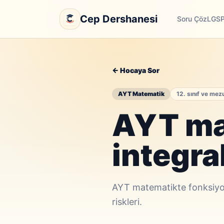
Cep Dershanesi
Soru Çöz
LGS
← Hocaya Sor
AYT Matematik
12. sınıf ve mez
AYT ma
integra
AYT matematikte fonksiyon,
riskleri.