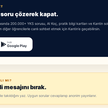
ET
soru çözerek kapat.
ında 200.000+ YKS sorusu, AI Koç, pratik bilgi kartları ve Kantin s
 diğer öğrencilerle canlı sohbet etmek için Kantin’e geçebilirsin.
İndir
Google Play
LI MI?
 mesajını bırak.
ede takıldığını yaz. Uygun sorular cevaplanıp anonim yayınlanır.