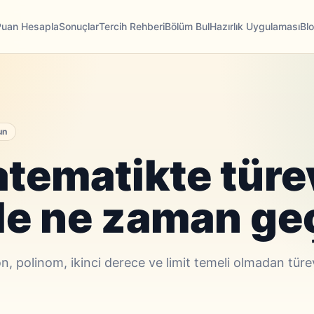
Puan Hesapla
Sonuçlar
Tercih Rehberi
Bölüm Bul
Hazırlık Uygulaması
Bl
un
tematikte türe
le ne zaman geç
 polinom, ikinci derece ve limit temeli olmadan türe