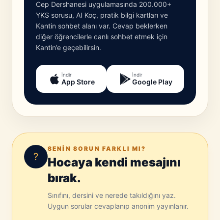
Cep Dershanesi uygulamasında 200.000+
YKS sorusu, AI Koç, pratik bilgi kartları ve
Kantin sohbet alanı var. Cevap beklerken
diğer öğrencilerle canlı sohbet etmek için
Kantin’e geçebilirsin.
İndir
İndir
App Store
Google Play
SENIN SORUN FARKLI MI?
?
Hocaya kendi mesajını
bırak.
Sınıfını, dersini ve nerede takıldığını yaz.
Uygun sorular cevaplanıp anonim yayınlanır.