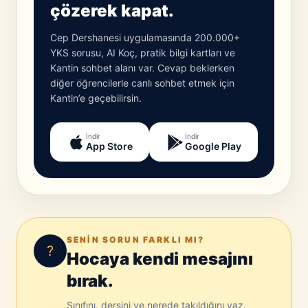
çözerek kapat.
Cep Dershanesi uygulamasında 200.000+
YKS sorusu, AI Koç, pratik bilgi kartları ve
Kantin sohbet alanı var. Cevap beklerken
diğer öğrencilerle canlı sohbet etmek için
Kantin’e geçebilirsin.
İndir
İndir
App Store
Google Play
SENIN SORUN FARKLI MI?
?
Hocaya kendi mesajını
bırak.
Sınıfını, dersini ve nerede takıldığını yaz.