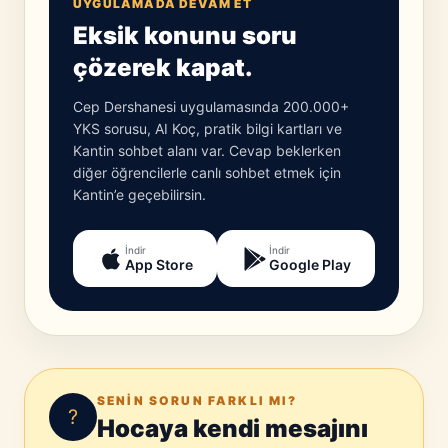
UYGULAMADA DEVAM ET
Eksik konunu soru
çözerek kapat.
Cep Dershanesi uygulamasında 200.000+
YKS sorusu, AI Koç, pratik bilgi kartları ve
Kantin sohbet alanı var. Cevap beklerken
diğer öğrencilerle canlı sohbet etmek için
Kantin’e geçebilirsin.
İndir
İndir
App Store
Google Play
SENIN SORUN FARKLI MI?
?
Hocaya kendi mesajını