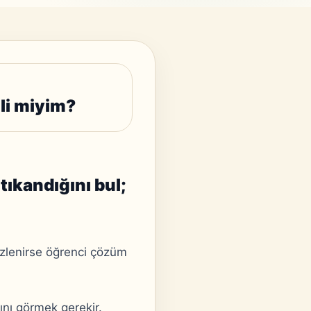
li miyim?
ıkandığını bul;
izlenirse öğrenci çözüm
nı görmek gerekir.