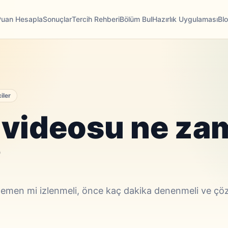
Puan Hesapla
Sonuçlar
Tercih Rehberi
Bölüm Bul
Hazırlık Uygulaması
Bl
iler
videosu ne za
?
emen mi izlenmeli, önce kaç dakika denenmeli ve ç