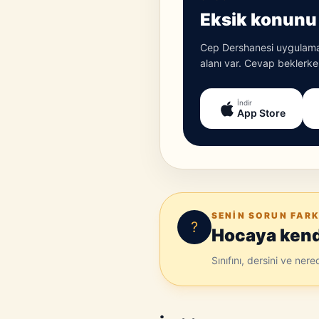
Eksik konunu 
Cep Dershanesi uygulamas
alanı var. Cevap beklerken
İndir
App Store
SENIN SORUN FARK
?
Hocaya kendi
Sınıfını, dersini ve ner