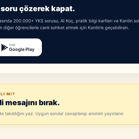
soru çözerek kapat.
ında 200.000+ YKS sorusu, AI Koç, pratik bilgi kartları ve Kantin s
 diğer öğrencilerle canlı sohbet etmek için Kantin’e geçebilirsin.
İndir
Google Play
LI MI?
 mesajını bırak.
ede takıldığını yaz. Uygun sorular cevaplanıp anonim yayınlanır.