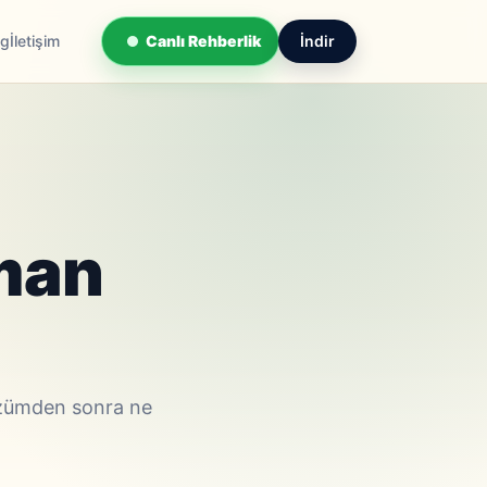
og
İletişim
Canlı Rehberlik
İndir
man
özümden sonra ne