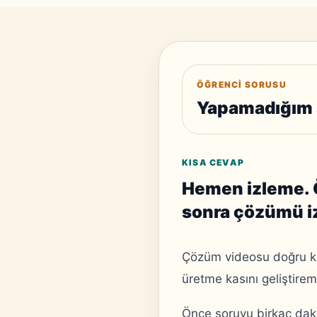
ÖĞRENCI SORUSU
Yapamadığım 
KISA CEVAP
Hemen izleme. Ö
sonra çözümü iz
Çözüm videosu doğru kul
üretme kasını geliştire
Önce soruyu birkaç daki