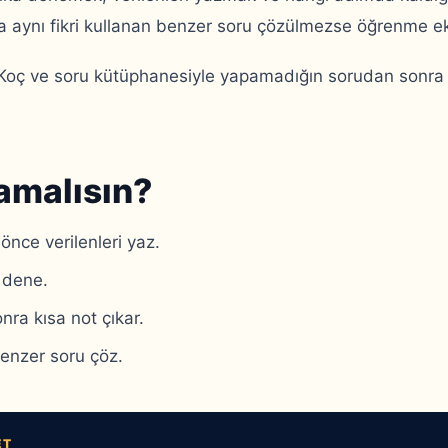
 aynı fikri kullanan benzer soru çözülmezse öğrenme eks
Koç ve soru kütüphanesiyle yapamadığın sorudan sonra 
amalısın?
nce verilenleri yaz.
 dene.
ra kısa not çıkar.
benzer soru çöz.
ET