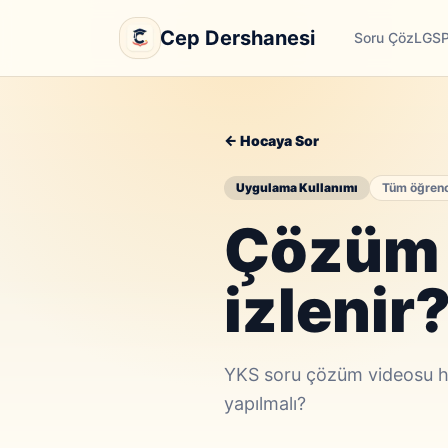
Cep Dershanesi
Soru Çöz
LGS
← Hocaya Sor
Uygulama Kullanımı
Tüm öğrenc
Çözüm 
izlenir
YKS soru çözüm videosu h
yapılmalı?