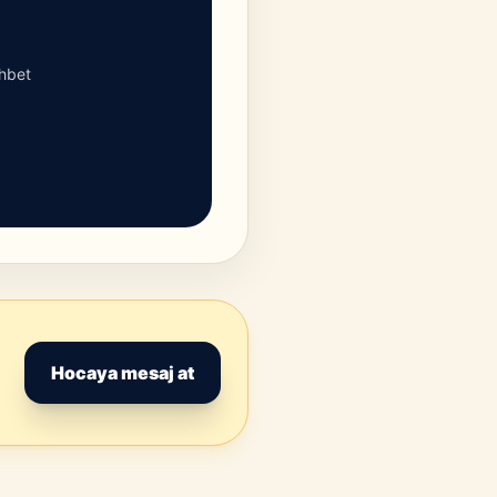
ohbet
Hocaya mesaj at