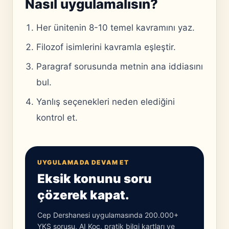
Nasıl uygulamalısın?
Her ünitenin 8-10 temel kavramını yaz.
Filozof isimlerini kavramla eşleştir.
Paragraf sorusunda metnin ana iddiasını
bul.
Yanlış seçenekleri neden elediğini
kontrol et.
UYGULAMADA DEVAM ET
Eksik konunu soru
çözerek kapat.
Cep Dershanesi uygulamasında 200.000+
YKS sorusu, AI Koç, pratik bilgi kartları ve