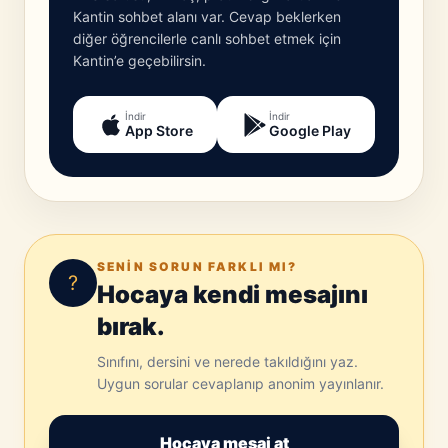
Kantin sohbet alanı var. Cevap beklerken
diğer öğrencilerle canlı sohbet etmek için
Kantin’e geçebilirsin.
İndir
İndir
App Store
Google Play
SENIN SORUN FARKLI MI?
?
Hocaya kendi mesajını
bırak.
Sınıfını, dersini ve nerede takıldığını yaz.
Uygun sorular cevaplanıp anonim yayınlanır.
Hocaya mesaj at