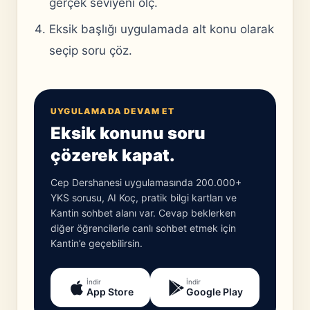
gerçek seviyeni ölç.
Eksik başlığı uygulamada alt konu olarak
seçip soru çöz.
UYGULAMADA DEVAM ET
Eksik konunu soru
çözerek kapat.
Cep Dershanesi uygulamasında 200.000+
YKS sorusu, AI Koç, pratik bilgi kartları ve
Kantin sohbet alanı var. Cevap beklerken
diğer öğrencilerle canlı sohbet etmek için
Kantin’e geçebilirsin.
İndir
İndir
App Store
Google Play