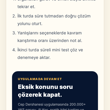
tekrar et.
İlk turda süre tutmadan doğru çözüm
yolunu oturt.
Yanlışlarını seçeneklerde kavram
karıştırma oranı üzerinden not al.
İkinci turda süreli mini test çöz ve
denemeye aktar.
UYGULAMADA DEVAM ET
Eksik konunu soru
çözerek kapat.
Cep Dershanesi uygulamasında 200.000+
YKS sorusu, AI Koç, pratik bilgi kartları ve