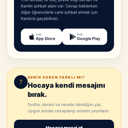
Kantin sohbet alanı var. Cevap beklerken
diğer öğrencilerle canlı sohbet etmek için
Kantin’e geçebilirsin.
İndir
İndir
App Store
Google Play
SENIN SORUN FARKLI MI?
?
Hocaya kendi mesajını
bırak.
Sınıfını, dersini ve nerede takıldığını yaz.
Uygun sorular cevaplanıp anonim yayınlanır.
Hocaya mesaj at