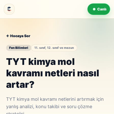
Canlı
← Hocaya Sor
Fen Bilimleri
11. sınıf, 12. sınıf ve mezun
TYT kimya mol
kavramı netleri nasıl
artar?
TYT kimya mol kavramı netlerini artırmak için
yanlış analizi, konu takibi ve soru çözme
stratejisi.