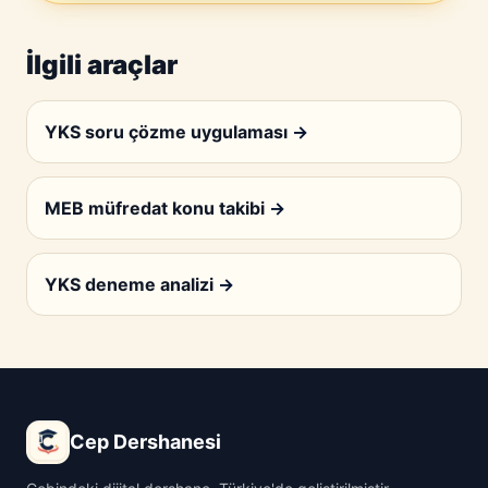
İlgili araçlar
YKS soru çözme uygulaması
→
MEB müfredat konu takibi
→
YKS deneme analizi
→
Cep Dershanesi