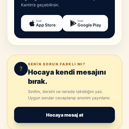
Kantin’e geçebilirsin.
İndir
İndir
App Store
Google Play
SENIN SORUN FARKLI MI?
?
Hocaya kendi mesajını
bırak.
Sınıfını, dersini ve nerede takıldığını yaz.
Uygun sorular cevaplanıp anonim yayınlanır.
Hocaya mesaj at