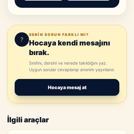
SENIN SORUN FARKLI MI?
?
Hocaya kendi mesajını
bırak.
Sınıfını, dersini ve nerede takıldığını yaz.
Uygun sorular cevaplanıp anonim yayınlanır.
Hocaya mesaj at
İlgili araçlar