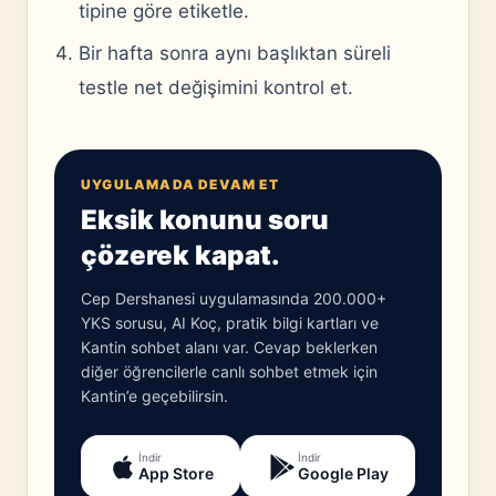
tipine göre etiketle.
Bir hafta sonra aynı başlıktan süreli
testle net değişimini kontrol et.
UYGULAMADA DEVAM ET
Eksik konunu soru
çözerek kapat.
Cep Dershanesi uygulamasında 200.000+
YKS sorusu, AI Koç, pratik bilgi kartları ve
Kantin sohbet alanı var. Cevap beklerken
diğer öğrencilerle canlı sohbet etmek için
Kantin’e geçebilirsin.
İndir
İndir
App Store
Google Play