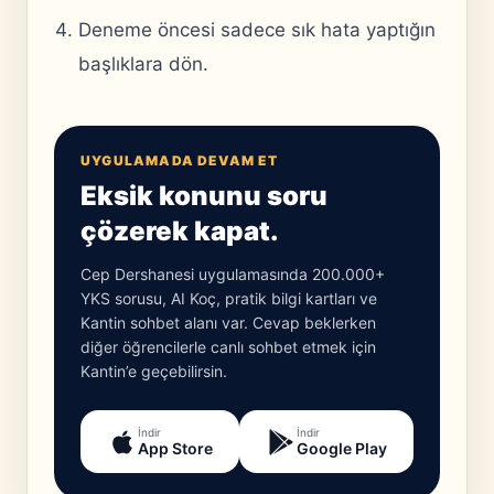
Deneme öncesi sadece sık hata yaptığın
başlıklara dön.
UYGULAMADA DEVAM ET
Eksik konunu soru
çözerek kapat.
Cep Dershanesi uygulamasında 200.000+
YKS sorusu, AI Koç, pratik bilgi kartları ve
Kantin sohbet alanı var. Cevap beklerken
diğer öğrencilerle canlı sohbet etmek için
Kantin’e geçebilirsin.
İndir
İndir
App Store
Google Play