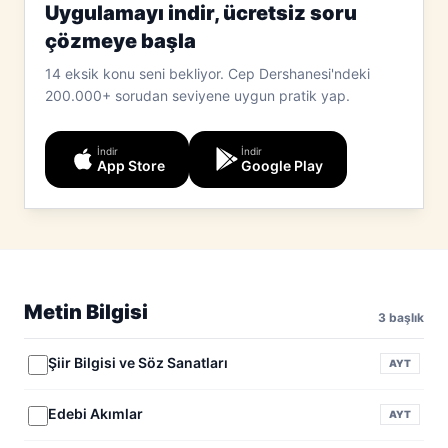
Uygulamayı indir, ücretsiz soru
çözmeye başla
14 eksik konu seni bekliyor.
Cep Dershanesi'ndeki
200.000+ sorudan seviyene uygun pratik yap.
İndir
İndir
App Store
Google Play
Metin Bilgisi
3 başlık
Şiir Bilgisi ve Söz Sanatları
AYT
Edebi Akımlar
AYT