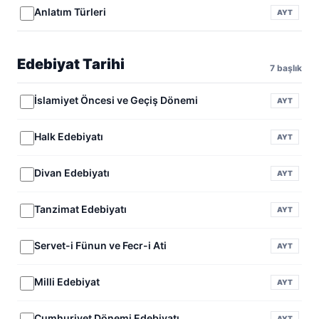
Anlatım Türleri
AYT
Edebiyat Tarihi
7 başlık
İslamiyet Öncesi ve Geçiş Dönemi
AYT
Halk Edebiyatı
AYT
Divan Edebiyatı
AYT
Tanzimat Edebiyatı
AYT
Servet-i Fünun ve Fecr-i Ati
AYT
Milli Edebiyat
AYT
Cumhuriyet Dönemi Edebiyatı
AYT