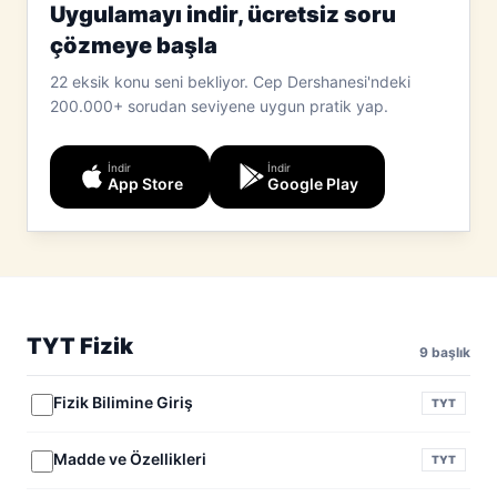
Uygulamayı indir, ücretsiz soru
çözmeye başla
22 eksik konu seni bekliyor.
Cep Dershanesi'ndeki
200.000+ sorudan seviyene uygun pratik yap.
İndir
İndir
App Store
Google Play
TYT Fizik
9 başlık
Fizik Bilimine Giriş
TYT
Madde ve Özellikleri
TYT