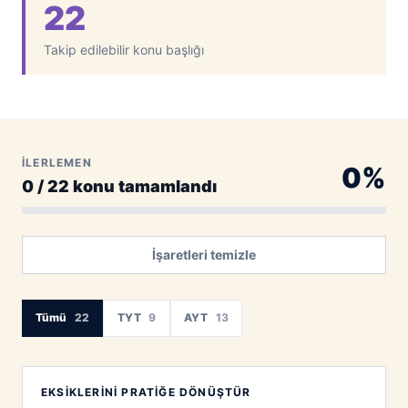
22
Takip edilebilir konu başlığı
İLERLEMEN
0%
0 / 22 konu tamamlandı
İşaretleri temizle
Tümü
22
TYT
9
AYT
13
EKSIKLERINI PRATIĞE DÖNÜŞTÜR