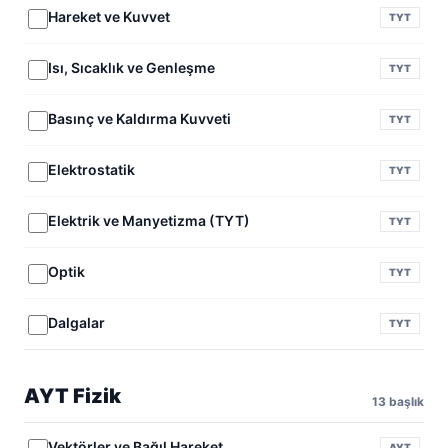
Hareket ve Kuvvet
TYT
Isı, Sıcaklık ve Genleşme
TYT
Basınç ve Kaldırma Kuvveti
TYT
Elektrostatik
TYT
Elektrik ve Manyetizma (TYT)
TYT
Optik
TYT
Dalgalar
TYT
AYT Fizik
13 başlık
Vektörler ve Bağıl Hareket
AYT