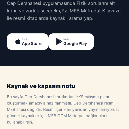
Cep Dershanesi uygulamasında Fizik sorularını alt
konu ve zorluk seçerek çöz. MEB Müfredat Kılavuzu
ile resmi kitaplarda kaynaklı arama yap.
İndir
İndir
App Store
Google Play
Kaynak ve kapsam notu
Bu sayfa Cep Dershanesi tarafından YKS çalışma planı
oluşturmak amacıyla hazırlanmıştır. Cep Dershanesi resmi
MEB sitesi değildir. Resmi içerikleri yeniden yayımlamıyoruz;
güncel kaynaklar için MEB OGM Materyal bağlantılarını
kullanabilirsin.