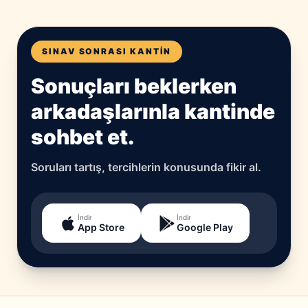
SINAV SONRASI KANTIN
Sonuçları beklerken
arkadaşlarınla kantinde
sohbet et.
Soruları tartış, tercihlerin konusunda fikir al.
İndir
İndir
App Store
Google Play