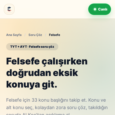
Canlı
Ana Sayfa
/
Soru Çöz
/
Felsefe
TYT + AYT · Felsefe soru çöz
Felsefe çalışırken
doğrudan eksik
konuya git.
Felsefe için 33 konu başlığını takip et. Konu ve
alt konu seç, kolaydan zora soru çöz, takıldığın
soruda AI Koç'tan açıklama al.