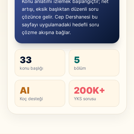
Konu anlatımı izlemek başlangıçtır; net
artışı, eksik başlıktan düzenli soru
çözünce gelir. Cep Dershanesi bu
sayfayı uygulamadaki hedefli soru
çözme akışına bağlar.
33
5
konu başlığı
bölüm
AI
200K+
Koç desteği
YKS sorusu