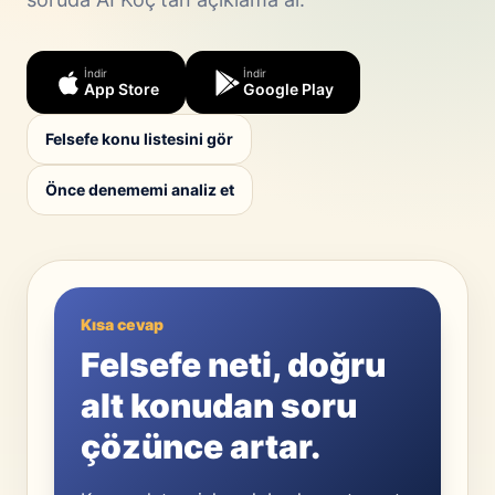
İndir
İndir
App Store
Google Play
Felsefe konu listesini gör
Önce denememi analiz et
Kısa cevap
Felsefe neti, doğru
alt konudan soru
çözünce artar.