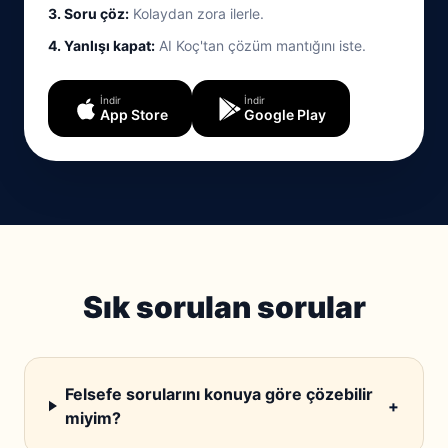
3. Soru çöz:
Kolaydan zora ilerle.
4. Yanlışı kapat:
AI Koç'tan çözüm mantığını iste.
İndir
İndir
App Store
Google Play
Sık sorulan sorular
Felsefe sorularını konuya göre çözebilir
+
miyim?