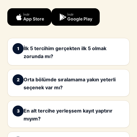
İndir
İndir
App Store
Google Play
İlk 5 tercihim gerçekten ilk 5 olmak
1
zorunda mı?
Orta bölümde sıralamama yakın yeterli
2
seçenek var mı?
En alt tercihe yerleşsem kayıt yaptırır
3
mıyım?