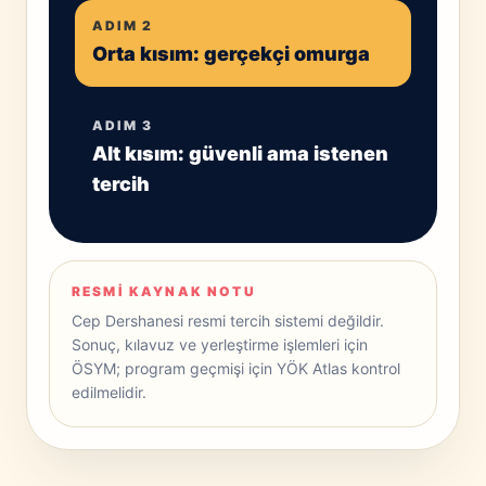
ADIM 2
Orta kısım: gerçekçi omurga
ADIM 3
Alt kısım: güvenli ama istenen
tercih
RESMI KAYNAK NOTU
Cep Dershanesi resmi tercih sistemi değildir.
Sonuç, kılavuz ve yerleştirme işlemleri için
ÖSYM; program geçmişi için YÖK Atlas kontrol
edilmelidir.