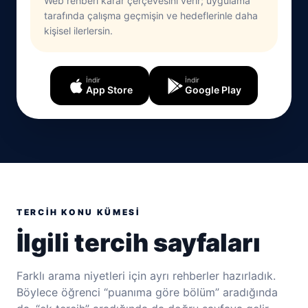
Web rehberi karar çerçevesini verir; uygulama
tarafında çalışma geçmişin ve hedeflerinle daha
kişisel ilerlersin.
İndir
İndir
App Store
Google Play
TERCIH KONU KÜMESI
İlgili tercih sayfaları
Farklı arama niyetleri için ayrı rehberler hazırladık.
Böylece öğrenci “puanıma göre bölüm” aradığında