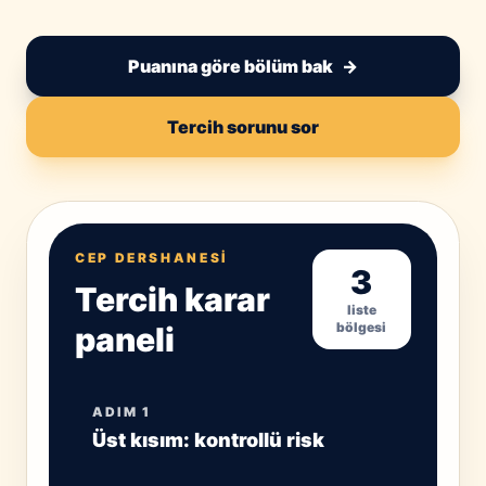
Puanına göre bölüm bak
→
Tercih sorunu sor
CEP DERSHANESI
3
Tercih karar
liste
bölgesi
paneli
ADIM 1
Üst kısım: kontrollü risk