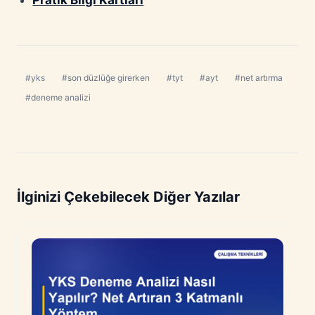
#yks
#son düzlüğe girerken
#tyt
#ayt
#net artırma
#deneme analizi
İlginizi Çekebilecek Diğer Yazılar