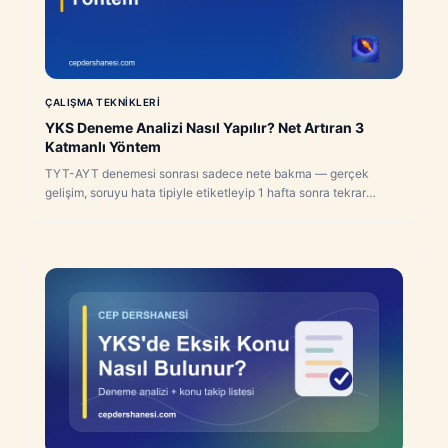
ÇALIŞMA TEKNIKLERI
YKS Deneme Analizi Nasıl Yapılır? Net Artıran 3
Katmanlı Yöntem
TYT-AYT denemesi sonrası sadece nete bakma — gerçek
gelişim, soruyu hata tipiyle etiketleyip 1 hafta sonra tekrar
çözmekten geçer. Adım adım yöntem.