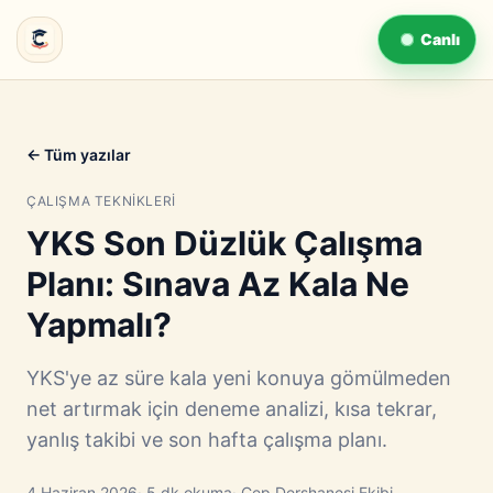
Canlı
← Tüm yazılar
ÇALIŞMA TEKNIKLERI
YKS Son Düzlük Çalışma
Planı: Sınava Az Kala Ne
Yapmalı?
YKS'ye az süre kala yeni konuya gömülmeden
net artırmak için deneme analizi, kısa tekrar,
yanlış takibi ve son hafta çalışma planı.
4 Haziran 2026
· 5 dk okuma
· Cep Dershanesi Ekibi