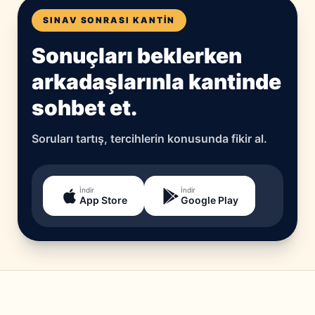
SINAV SONRASI KANTIN
Sonuçları beklerken
arkadaşlarınla kantinde
sohbet et.
Soruları tartış, tercihlerin konusunda fikir al.
İndir
İndir
App Store
Google Play