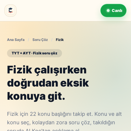
Canlı
Ana Sayfa
/
Soru Çöz
/
Fizik
TYT + AYT · Fizik soru çöz
Fizik çalışırken
doğrudan eksik
konuya git.
Fizik için 22 konu başlığını takip et. Konu ve alt
konu seç, kolaydan zora soru çöz, takıldığın
soruda AI Koç'tan açıklama al.