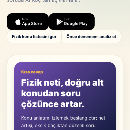
İndir
İndir
App Store
Google Play
Fizik konu listesini gör
Önce denememi analiz et
Kısa cevap
Fizik neti, doğru alt
konudan soru
çözünce artar.
Konu anlatımı izlemek başlangıçtır; net
artışı, eksik başlıktan düzenli soru